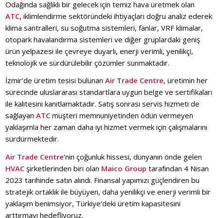
Odağında sağlıklı bir gelecek için temiz hava üretmek olan
ATC
, iklimlendirme sektöründeki ihtiyaçları doğru analiz ederek
klima santralleri, su soğutma sistemleri, fanlar, VRF klimalar,
otopark havalandırma sistemleri ve diğer gruplardaki geniş
ürün yelpazesi ile çevreye duyarlı, enerji verimli, yenilikçi,
teknolojik ve sürdürülebilir çözümler sunmaktadır.
İzmir’de üretim tesisi bulunan
Air Trade Centre
, üretimin her
sürecinde uluslararası standartlara uygun belge ve sertifikaları
ile kalitesini kanıtlamaktadır. Satış sonrası servis hizmeti de
sağlayan
ATC
müşteri memnuniyetinden ödün vermeyen
yaklaşımla her zaman daha iyi hizmet vermek için çalışmalarını
sürdürmektedir.
Air Trade Centre
’nin çoğunluk hissesi, dünyanın önde gelen
HVAC
şirketlerinden biri olan
Maico Group
tarafından 4 Nisan
2023 tarihinde satın alındı. Finansal yapımızı güçlendiren bu
stratejik ortaklık ile büyüyen, daha yenilikçi ve enerji verimli bir
yaklaşım benimsiyor, Türkiye’deki üretim kapasitesini
arttırmayı hedefliyoruz.