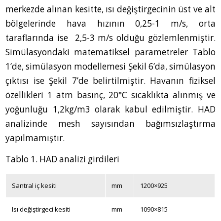
merkezde alınan kesitte, ısı değiştirgecinin üst ve alt
bölgelerinde hava hızının 0,25-1 m/s, orta
taraflarında ise 2,5-3 m/s olduğu gözlemlenmiştir.
Simülasyondaki matematiksel parametreler Tablo
1’de, simülasyon modellemesi Şekil 6’da, simülasyon
çıktısı ise Şekil 7’de belirtilmiştir. Havanın fiziksel
özellikleri 1 atm basınç, 20
°
C sıcaklıkta alınmış ve
yoğunluğu 1,2kg/m
3
olarak kabul edilmiştir. HAD
analizinde mesh sayısından bağımsızlaştırma
yapılmamıştır.
Tablo 1. HAD analizi girdileri
Santral iç kesiti
mm
1200×925
Isı değiştirgeci kesiti
mm
1090×815