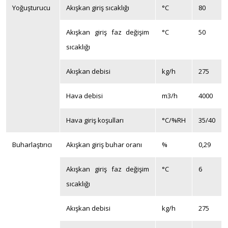
Yoğuşturucu
Akışkan giriş sıcaklığı
°C
80
Akışkan giriş faz değişim
°C
50
sıcaklığı
Akışkan debisi
kg/h
275
Hava debisi
m
3
/h
4000
Hava giriş koşulları
°C/%RH
35/40
Buharlaştırıcı
Akışkan giriş buhar oranı
%
0,29
Akışkan giriş faz değişim
°C
6
sıcaklığı
Akışkan debisi
kg/h
275