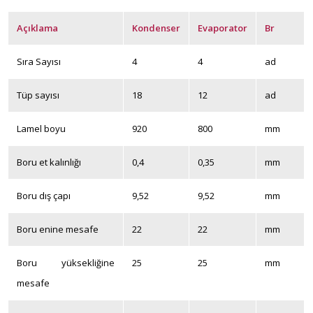
Açıklama
Kondenser
Evaporator
Br
Sıra Sayısı
4
4
ad
Tüp sayısı
18
12
ad
Lamel boyu
920
800
mm
Boru et kalınlığı
0,4
0,35
mm
Boru dış çapı
9,52
9,52
mm
Boru enine mesafe
22
22
mm
Boru yüksekliğine
25
25
mm
mesafe