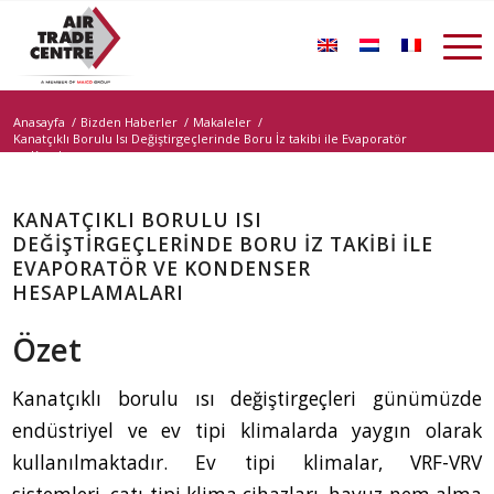
Anasayfa
/
Bizden Haberler
/
Makaleler
/
Kanatçıklı Borulu Isı Değiştirgeçlerinde Boru İz takibi ile Evaporatör
ve Konde...
KANATÇIKLI BORULU ISI
DEĞIŞTIRGEÇLERINDE BORU İZ TAKIBI ILE
EVAPORATÖR VE KONDENSER
HESAPLAMALARI
Özet
Kanatçıklı borulu ısı değiştirgeçleri günümüzde
endüstriyel ve ev tipi klimalarda yaygın olarak
kullanılmaktadır. Ev tipi klimalar, VRF-VRV