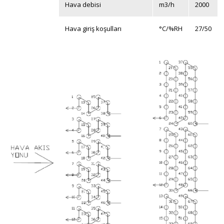
Hava debisi
m
3
/h
2000
Hava giriş koşulları
°C/%RH
27/50