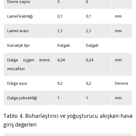
Devre sayısı
3
6
Lamel kalınlığı
0,1
0,1
mm
Lamel arası
2,1
2,1
mm
Kanatçık tipi
Dalgalı
Dalgalı
Dalga üçgen enine
6,24
6,24
mm
mesafesi
Dalga açısı
9,2
9,2
Derece
Dalga yüksekliği
1
1
mm
Tablo 4. Buharlaştırıcı ve yoğuşturucu akışkan-hava
giriş değerleri