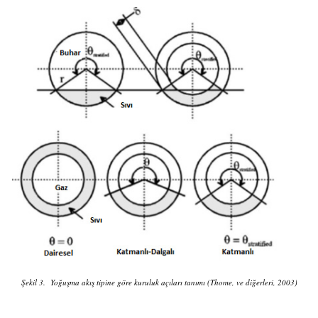
Şekil 3. Yoğuşma akış tipine göre kuruluk açıları tanımı
(Thome, ve diğerleri, 2003)