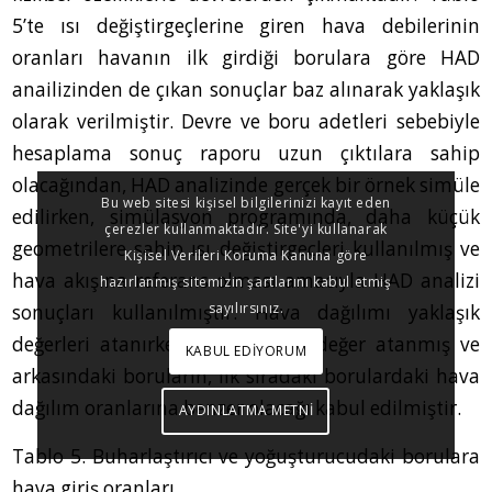
5’te ısı değiştirgeçlerine giren hava debilerinin
oranları havanın ilk girdiği borulara göre HAD
anailizinden de çıkan sonuçlar baz alınarak yaklaşık
olarak verilmiştir. Devre ve boru adetleri sebebiyle
hesaplama sonuç raporu uzun çıktılara sahip
olacağından, HAD analizinde gerçek bir örnek simüle
Bu web sitesi kişisel bilgilerinizi kayıt eden
edilirken, simülasyon programında, daha küçük
çerezler kullanmaktadır. Site'yi kullanarak
geometrilere sahip ısı değiştirgeçleri kullanılmış ve
Kişisel Verileri Koruma Kanuna göre
hava akışına referans olması amacıyla HAD analizi
hazırlanmış sitemizin şartlarını kabul etmiş
sayılırsınız.
sonuçları kullanılmıştır. Hava dağılımı yaklaşık
değerleri atanırken ilk borulara değer atanmış ve
KABUL EDİYORUM
arkasındaki boruların, ilk sıradaki borulardaki hava
dağılım oranlarına benzer olacağı kabul edilmiştir.
AYDINLATMA METNİ
Tablo 5. Buharlaştırıcı ve yoğuşturucudaki borulara
hava giriş oranları