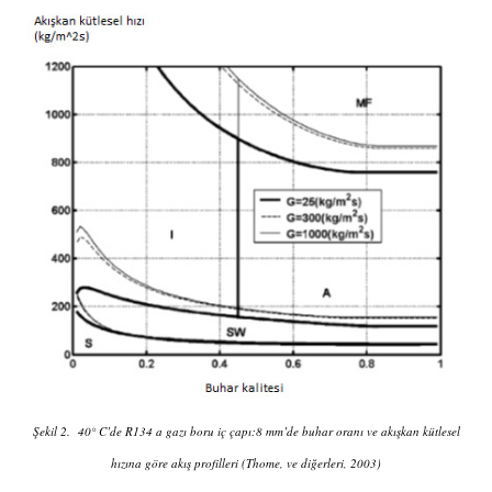
Şekil 2. 40
°
C’de R134 a gazı boru iç çapı:8 mm’de buhar oranı ve akışkan kütlesel
hızına göre akış profilleri
(Thome, ve diğerleri, 2003)