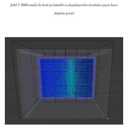
Şekil 7. HAD analizi ile kesit içerisindeki ısı degiştirgecinin üzerinden geçen hava
dağılımı görsel