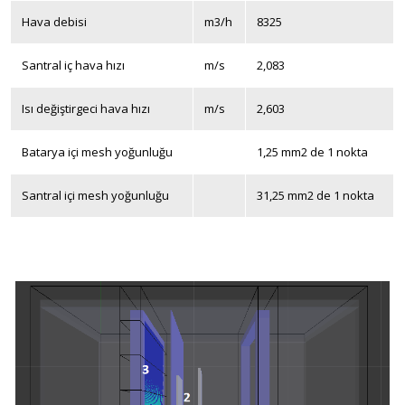
Hava debisi
m
3
/h
8325
Santral iç hava hızı
m/s
2,083
Isı değiştirgeci hava hızı
m/s
2,603
Batarya içi mesh yoğunluğu
1,25 mm
2
de 1 nokta
Santral içi mesh yoğunluğu
31,25 mm
2
de 1 nokta